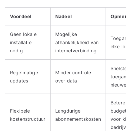
Voordeel
Nadeel
Opmerki
Geen lokale
Mogelijke
Toegang
installatie
afhankelijkheid van
elke loca
nodig
internetverbinding
Snelste
Regelmatige
Minder controle
toegang 
updates
over data
nieuwe f
Betere
Flexibele
Langdurige
budgetpl
kostenstructuur
abonnementskosten
voor kle
bedrijve