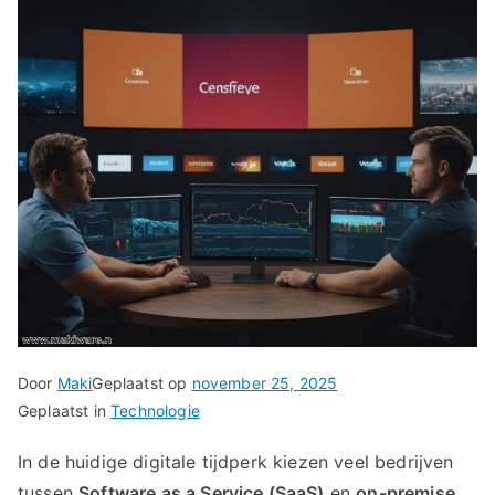
Door
Maki
Geplaatst op
november 25, 2025
Geplaatst in
Technologie
In de huidige digitale tijdperk kiezen veel bedrijven
tussen
Software as a Service (SaaS)
en
on-premise