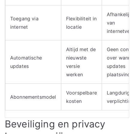
Afhankelijk
Toegang via
Flexibiliteit in
van
internet
locatie
internetver
Altijd met de
Geen contr
Automatische
nieuwste
over wanne
updates
versie
updates
werken
plaatsvinde
Voorspelbare
Langdurige
Abonnementsmodel
kosten
verplichtin
Beveiliging en privacy