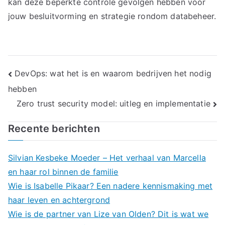
kan deze beperkte controle gevolgen hebben voor
jouw besluitvorming en strategie rondom databeheer.
Bericht
DevOps: wat het is en waarom bedrijven het nodig
hebben
navigatie
Zero trust security model: uitleg en implementatie
Recente berichten
Silvian Kesbeke Moeder – Het verhaal van Marcella
en haar rol binnen de familie
Wie is Isabelle Pikaar? Een nadere kennismaking met
haar leven en achtergrond
Wie is de partner van Lize van Olden? Dit is wat we