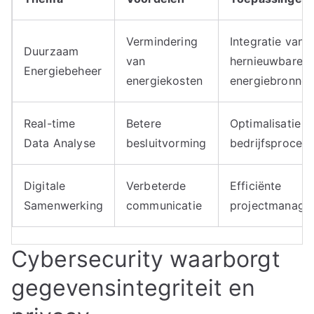
Vermindering
Integratie van
Duurzaam
van
hernieuwbare
Energiebeheer
energiekosten
energiebronne
Real-time
Betere
Optimalisatie v
Data Analyse
besluitvorming
bedrijfsproces
Digitale
Verbeterde
Efficiënte
Samenwerking
communicatie
projectmanage
Cybersecurity waarborgt
gegevensintegriteit en