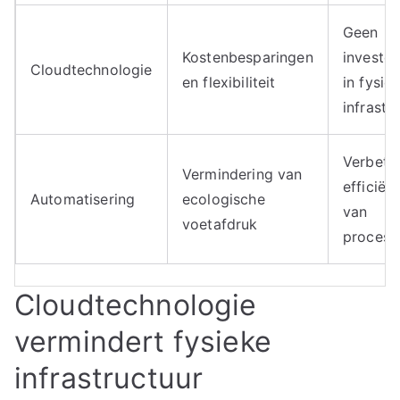
Geen
Kostenbesparingen
invester
Cloudtechnologie
en flexibiliteit
in fysie
infrastr
Verbete
Vermindering van
efficiënt
Automatisering
ecologische
van
voetafdruk
process
Cloudtechnologie
vermindert fysieke
infrastructuur