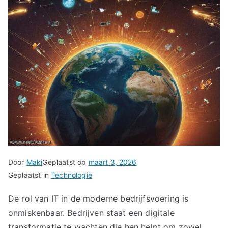
Door
Maki
Geplaatst op
maart 3, 2026
Geplaatst in
Technologie
De rol van IT in de moderne bedrijfsvoering is
onmiskenbaar. Bedrijven staat een digitale
transformatie te wachten die hen helpt om zowel