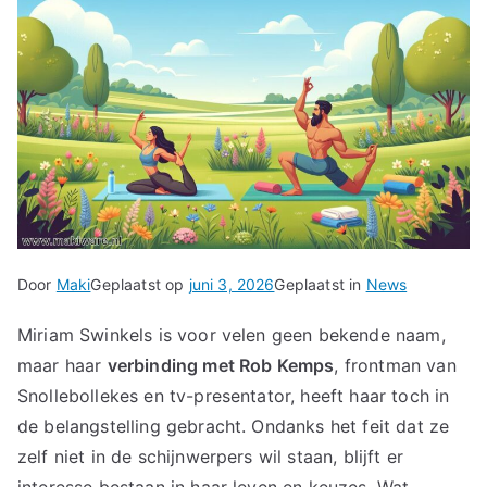
Door
Maki
Geplaatst op
juni 3, 2026
Geplaatst in
News
Miriam Swinkels is voor velen geen bekende naam,
maar haar
verbinding met Rob Kemps
, frontman van
Snollebollekes en tv-presentator, heeft haar toch in
de belangstelling gebracht. Ondanks het feit dat ze
zelf niet in de schijnwerpers wil staan, blijft er
interesse bestaan in haar leven en keuzes. Wat