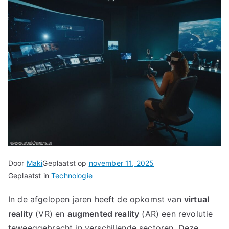
Door
Maki
Geplaatst op
november 11, 2025
Geplaatst in
Technologie
In de afgelopen jaren heeft de opkomst van
virtual
reality
(VR) en
augmented reality
(AR) een revolutie
teweeggebracht in verschillende sectoren. Deze