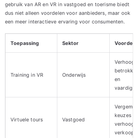
gebruik van AR en VR in vastgoed en toerisme biedt
dus niet alleen voordelen voor aanbieders, maar ook
een meer interactieve ervaring voor consumenten.
Toepassing
Sektor
Voordele
Verhoogt
betrokke
Training in VR
Onderwijs
en
vaardigh
Vergemakk
keuzes e
Virtuele tours
Vastgoed
verhoogt
verkoop