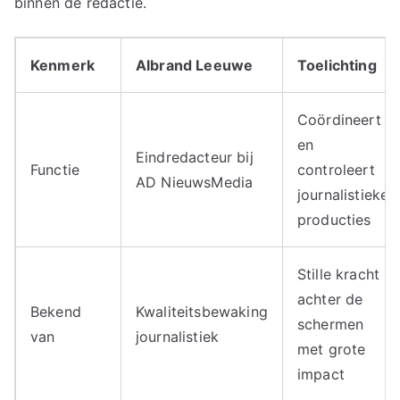
binnen de redactie.
Kenmerk
Albrand Leeuwe
Toelichting
Coördineert
en
Eindredacteur bij
Functie
controleert
AD NieuwsMedia
journalistieke
producties
Stille kracht
achter de
Bekend
Kwaliteitsbewaking
schermen
van
journalistiek
met grote
impact