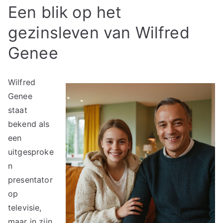
Een blik op het
gezinsleven van Wilfred
Genee
Wilfred
Genee
staat
bekend als
een
uitgesproke
n
presentator
op
televisie,
maar in zijn