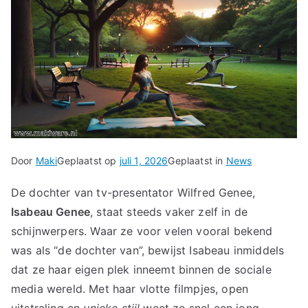
Door
Maki
Geplaatst op
juli 1, 2026
Geplaatst in
News
De dochter van tv-presentator Wilfred Genee,
Isabeau Genee
, staat steeds vaker zelf in de
schijnwerpers. Waar ze voor velen vooral bekend
was als “de dochter van”, bewijst Isabeau inmiddels
dat ze haar eigen plek inneemt binnen de sociale
media wereld. Met haar vlotte filmpjes, open
uitstraling en
unieke stijl
weet ze snel een jong